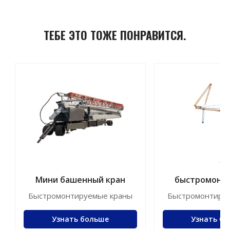
ТЕБЕ ЭТО ТОЖЕ ПОНРАВИТСЯ.
Мини башенный кран
быстромонт
кранJFYT2
Быстромонтируемые краны
Быстромонтиру
Узнать больше
Узнать б