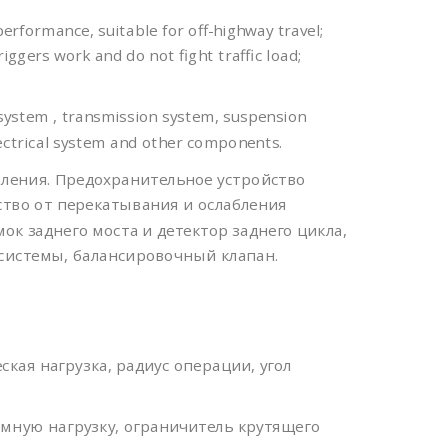
performance, suitable for off-highway travel;
ggers work and do not fight traffic load;
 system , transmission system, suspension
ectrical system and other components.
ления. Предохранительное устройство
ство от перекатывания и ослабления
к заднего моста и детектор заднего цикла,
 системы, балансировочный клапан.
ая нагрузка, радиус операции, угол
емную нагрузку, ограничитель крутящего