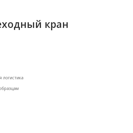
еходный кран
я логистика
 образцам