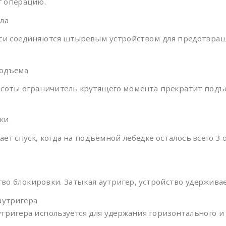
т операцию.
ла
си соединяются штыревым устройством для предотвращ
подъема
соты ограничитель крутящего момента прекратит подъе
ки
 спуск, когда на подъёмной лебедке осталось всего 3 о
во блокировки. Затыкая аутригер, устройство удержива
аутригера
ригера используется для удержания горизонтального и 