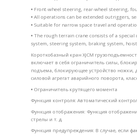
•
Front-wheel steering, rear-wheel steering, fou
•
All operations can be extended outriggers, sem
•
Suitable for narrow space travel and operatio
•
The rough terrain crane consists of a special
system, steering system, braking system, hois
Короткобазный кран XJCM грузоподъемност
включает в себя ограничитель силы, блоки
подъема, блокирующее устройство ножки, д
силовой агрегат аварийного поворота, кла
•
Ограничитель крутящего момента
Функция контроля: Автоматический контрол
Функция отображения: Функция отображения
стрелы и т. д.
Функция предупреждения: В случае, если ф