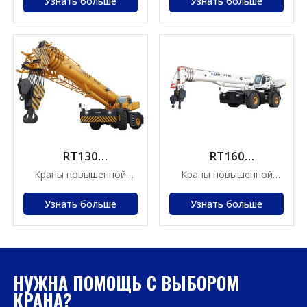
Узнать больше
Узнать больше
RT130
RT160
Вездеходный кран
Вездеходный кран
Краны повышенной
Краны повышенной
проходимости
проходимости
Узнать больше
Узнать больше
НУЖНА ПОМОЩЬ С ВЫБОРОМ
КРАНА?