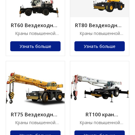
RT60 Вездеходный
RT80 Вездеходный
кран
кран
Краны повышенной
Краны повышенной
проходимости
проходимости
Узнать больше
Узнать больше
RT75 Вездеходный
RT100 кран
кран
повышенной
Краны повышенной
Краны повышенной
проходимости
проходимости
проходимости