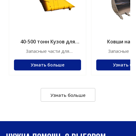
40-500 тонн Кузов для
Ковши на з
самосвалов
черте
Запасные части для
Запасные ча
строительной техники
строительной
Узнать больше
Узнать б
Узнать больше