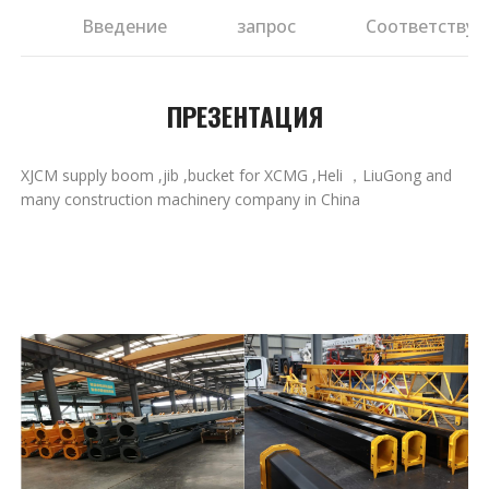
ия
Введение
запрос
Соответствую
ПРЕЗЕНТАЦИЯ
XJCM supply boom ,jib ,bucket for XCMG ,Heli ，LiuGong and
many construction machinery company in China