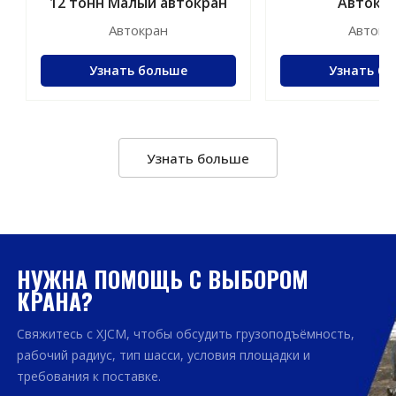
12 тонн Малый автокран
Автокра
телескопическ
Автокран
Автокр
на 30 тонн м
Узнать больше
Узнать б
Узнать больше
НУЖНА ПОМОЩЬ С ВЫБОРОМ
КРАНА?
Свяжитесь с XJCM, чтобы обсудить грузоподъёмность,
рабочий радиус, тип шасси, условия площадки и
требования к поставке.