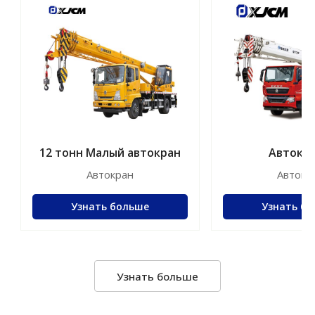
12 тонн Малый автокран
Автокра
телескопическ
Автокран
Автокр
на 30 тонн м
Узнать больше
Узнать б
Узнать больше