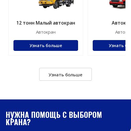
12 тонн Малый автокран
Автокра
телескопическ
Автокран
Автокр
на 30 тонн м
Узнать больше
Узнать б
Узнать больше
НУЖНА ПОМОЩЬ С ВЫБОРОМ
КРАНА?