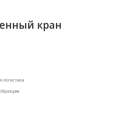
енный кран
я логистика
 образцам