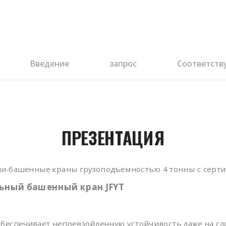
Введение
запрос
Соответств
ПРЕЗЕНТАЦИЯ
ни-башенные краны грузоподъемностью 4 тонны с серти
ный башенный кран JFYT
обеспечивает непревзойденную устойчивость даже на сл